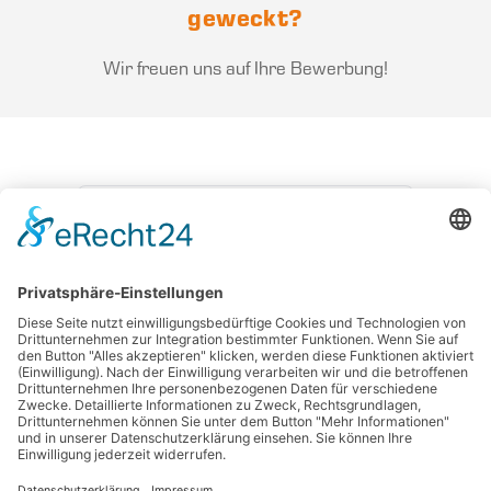
geweckt?
Wir freuen uns auf Ihre Bewerbung!
ZURÜCK ZU ALLEN STELLEN
BEWERBEN
ELFLEIN Holding GmbH
|
Regnitzstraße 18b
|
96052 Bamberg
|
Telefon +49 951 96660-0