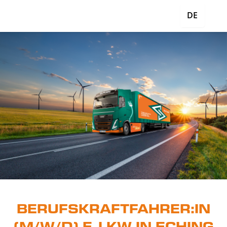
DE
BERUFSKRAFTFAHRER:IN
(M/W/D) E-LKW IN ECHING