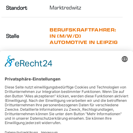
Marktredwitz
Standort
BERUFSKRAFTFAHRER:
Stelle
IN (M/W/D)
AUTOMOTIVE IN LEIPZIG
Vollzeit
Geeignet für
Gewerblich
Kategorie
Leipzig - Transport
Standort
ELFLEIN Holding GmbH
|
Regnitzstraße 18b
|
96052 Bamberg
|
Telefon +49 951 96660-0