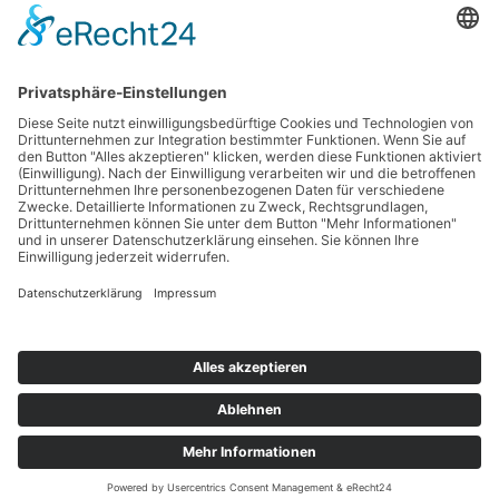
Vollzeit
Geeignet für
Gewerblich
Kategorie
Leipzig - Transport
Standort
ELFLEIN Holding GmbH
|
Regnitzstraße 18b
|
96052 Bamberg
|
Telefon +49 951 96660-0
Datenschutz
|
Impressum
|
Cookie-Richtlinien
© 2026 ELFLEIN. Alle Rechte vorbehalten.
THE DRIVING
FORCE IN
LOGISTICS