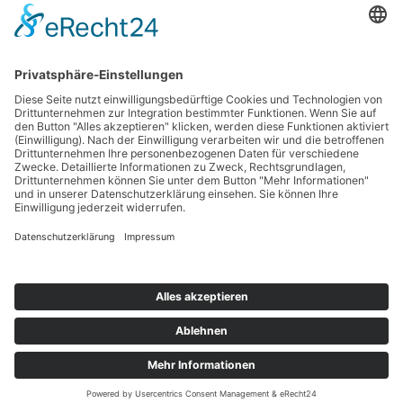
Vollzeit
Geeignet für
Gewerblich
Kategorie
Leipzig - Transport
Standort
ELFLEIN Holding GmbH
|
Regnitzstraße 18b
|
96052 Bamberg
|
Telefon +49 951 96660-0
Datenschutz
|
Impressum
|
Cookie-Richtlinien
© 2026 ELFLEIN. Alle Rechte vorbehalten.
THE DRIVING
FORCE IN
LOGISTICS