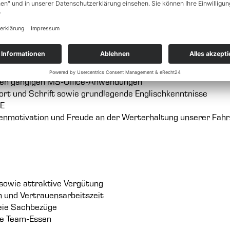
m technischen Kfz-Umfeld
 Kfz-Bereich, idealerweise in der Fuhrparkkontrolle oder Fa
den gängigen MS-Office-Anwendungen
rt und Schrift sowie grundlegende Englischkenntnisse
CE
genmotivation und Freude an der Werterhaltung unserer Fah
 sowie attraktive Vergütung
n und Vertrauensarbeitszeit
reie Sachbezüge
ge Team-Essen