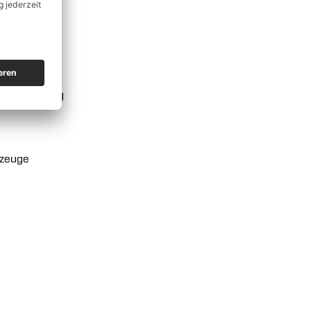
hrzeugprüfung
rzeuge