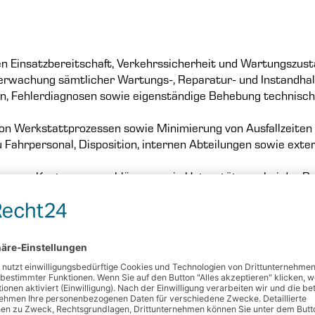
en Einsatzbereitschaft, Verkehrssicherheit und Wartungszus
berwachung sämtlicher Wartungs-, Reparatur- und Instand
en, Fehlerdiagnosen sowie eigenständige Behebung technisc
n Werkstattprozessen sowie Minimierung von Ausfallzeiten d
Fahrpersonal, Disposition, internen Abteilungen sowie ext
lung von Kostenvoranschlägen sowie Unterstützung bei der Be
gesetzlicher Vorschriften, interner Richtlinien sowie Qualitä
entation aller Maßnahmen
 ZU ALLEN STELLEN
BEWERBE