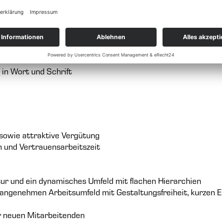
sowie Erfahrung in der disziplinarischen Führung von Teams
e und ERP-Systemen (z. B. SAP EWM); Erfahrung mit Planung
teuerung von Lager- und Versandprozessen sowie in Qualitäts
in Wort und Schrift
 sowie attraktive Vergütung
n und Vertrauensarbeitszeit
ur und ein dynamisches Umfeld mit flachen Hierarchien
 angenehmen Arbeitsumfeld mit Gestaltungsfreiheit, kurzen
er neuen Mitarbeitenden