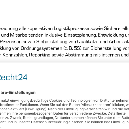
achung aller operativen Logistikprozesse sowie Sicherstell
und Mitarbeitenden inklusive Einsatzplanung, Entwicklung un
Prozessen sowie Sicherstellung von Qualitäts- und Arbeitss
ung von Ordnungssystemen (z. B. 5S) zur Sicherstellung von 
 Kennzahlen, Reporting sowie Abstimmung mit internen und 
 ZU ALLEN STELLEN
BEWERBE
g in der Logistik, z. B. als Fachkraft für Lagerlogistik; Wei