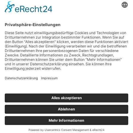
Vollzeit
Geeignet für
Gewerblich
Kategorie
Leipzig - Transport
Standort
ELFLEIN Holding GmbH
|
Regnitzstraße 18b
|
96052 Bamberg
|
Telefon +49 951 96660-0
Datenschutz
|
Impressum
|
Cookie-Richtlinien
© 2026 ELFLEIN. Alle Rechte vorbehalten.
THE DRIVING
FORCE IN
LOGISTICS